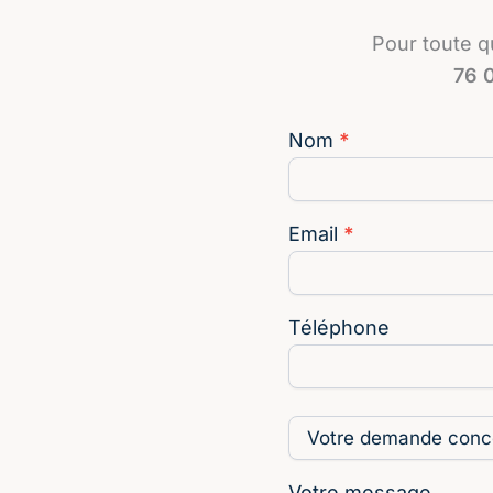
Pour toute q
76 
Nom
*
Contactez-
moi
Email
*
Téléphone
Votre message